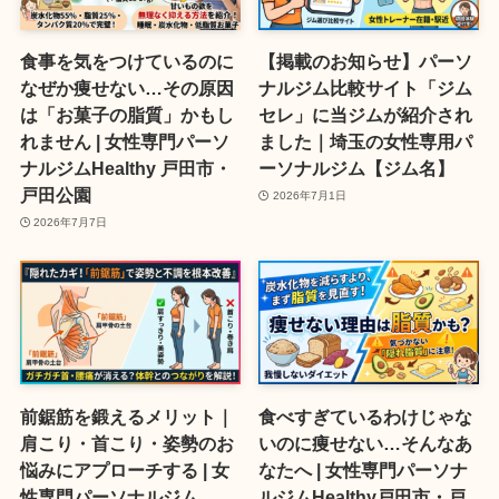
食事を気をつけているのに
【掲載のお知らせ】パーソ
なぜか痩せない…その原因
ナルジム比較サイト「ジム
は「お菓子の脂質」かもし
セレ」に当ジムが紹介され
れません | 女性専門パーソ
ました｜埼玉の女性専用パ
ナルジムHealthy 戸田市・
ーソナルジム【ジム名】
戸田公園
2026年7月1日
2026年7月7日
前鋸筋を鍛えるメリット｜
食べすぎているわけじゃな
肩こり・首こり・姿勢のお
いのに痩せない…そんなあ
悩みにアプローチする | 女
なたへ | 女性専門パーソナ
性専門パーソナルジム
ルジムHealthy戸田市・戸